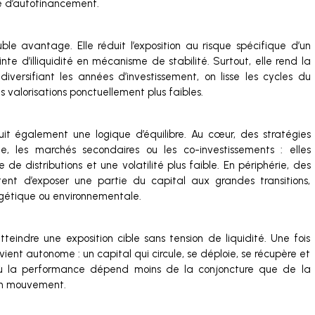
e d’autofinancement.
e avantage. Elle réduit l’exposition au risque spécifique d’un
nte d’illiquidité en mécanisme de stabilité. Surtout, elle rend la
diversifiant les années d’investissement, on lisse les cycles du
 valorisations ponctuellement plus faibles.
suit également une logique d’équilibre. Au cœur, des stratégies
, les marchés secondaires ou les co-investissements : elles
 de distributions et une volatilité plus faible. En périphérie, des
ent d’exposer une partie du capital aux grandes transitions,
ergétique ou environnementale.
teindre une exposition cible sans tension de liquidité. Une fois
devient autonome : un capital qui circule, se déploie, se récupère et
u où la performance dépend moins de la conjoncture que de la
 en mouvement.