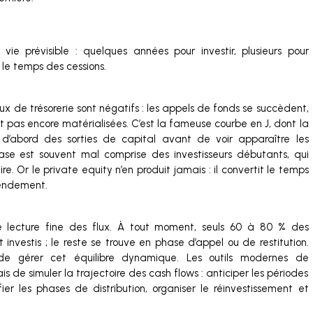
ie prévisible : quelques années pour investir, plusieurs pour
 le temps des cessions.
lux de trésorerie sont négatifs : les appels de fonds se succèdent,
nt pas encore matérialisées. C’est la fameuse courbe en J, dont la
er d’abord des sorties de capital avant de voir apparaître les
hase est souvent mal comprise des investisseurs débutants, qui
e. Or le private equity n’en produit jamais : il convertit le temps
rendement.
 lecture fine des flux. À tout moment, seuls 60 à 80 % des
 investis ; le reste se trouve en phase d’appel ou de restitution.
est de gérer cet équilibre dynamique. Les outils modernes de
de simuler la trajectoire des cash flows : anticiper les périodes
ier les phases de distribution, organiser le réinvestissement et