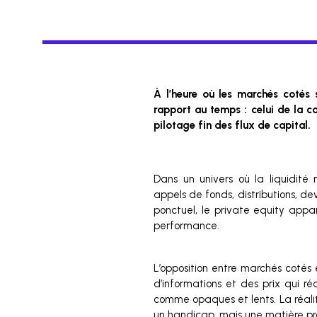
À l’heure où les marchés cotés 
rapport au temps : celui de la c
pilotage fin des flux de capital.
Dans un univers où la liquidité
appels de fonds, distributions, d
ponctuel, le private equity appa
performance.
L’opposition entre marchés cotés e
d’informations et des prix qui réa
comme opaques et lents. La réalité
un handicap, mais une matière p