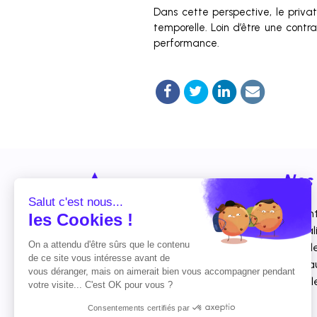
Dans cette perspective, le private
temporelle. Loin d’être une contra
performance.
Nos 
Salut c'est nous...
Site i
les Cookies !
01 70 61 66 10
Actual
On a attendu d'être sûrs que le contenu
Newsle
11 Avenue du Colonel Bonnet,
de ce site vous intéresse avant de
Paris 75016
Résea
vous déranger, mais on aimerait bien vous accompagner pendant
Googl
contact@actusite.fr
votre visite... C'est OK pour vous ?
Consentements certifiés par