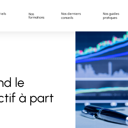
riels
Nos derniers
Nos guides
Nos
formations
conseils
pratiques
nd le
tif à part