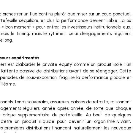
nc orchestrer un flux continu plutôt que miser sur un coup ponctuel.
rtefeuille s’équilibre, et plus la performance devient lisible. Là où
e « bon moment » pour entrer, les investisseurs institutionnels, eux,
amais le timing, mais le rythme : celui d’engagements réguliers,
s long.
sseurs expérimentés
iers est d’aborder le private equity comme un produit isolé : un
s l’attente passive de distributions avant de se réengager. Cette
périodes de sous-exposition, fragilise la performance globale et
llésime.
utionnels, fonds souverains, assureurs, caisses de retraite, raisonnent
ngagements réguliers, année après année, de sorte que chaque
 brique supplémentaire du portefeuille. Au bout de quelques
 d’être un produit illiquide pour devenir un organisme vivant,
les premières distributions financent naturellement les nouveaux