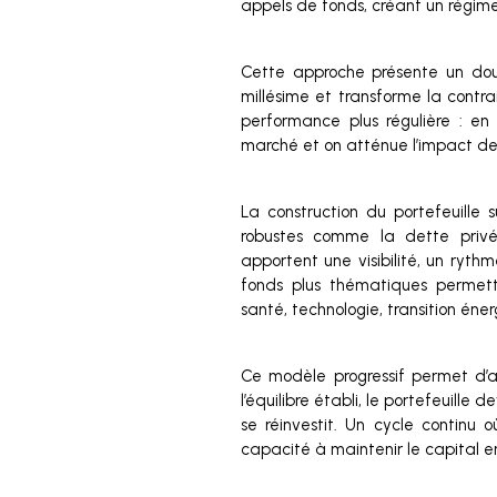
appels de fonds, créant un régim
Cette approche présente un doubl
millésime et transforme la contrai
performance plus régulière : en 
marché et on atténue l’impact des
La construction du portefeuille 
robustes comme la dette privée
apportent une visibilité, un rythme
fonds plus thématiques permett
santé, technologie, transition én
Ce modèle progressif permet d’at
l’équilibre établi, le portefeuille 
se réinvestit. Un cycle contin
capacité à maintenir le capital