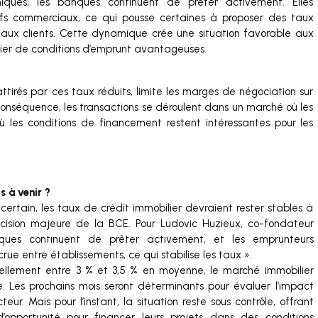
miques, les banques continuent de prêter activement. Elles
tifs commerciaux, ce qui pousse certaines à proposer des taux
eaux clients. Cette dynamique crée une situation favorable aux
ier de conditions d’emprunt avantageuses.
ttirés par ces taux réduits, limite les marges de négociation sur
 conséquence, les transactions se déroulent dans un marché où les
ù les conditions de financement restent intéressantes pour les
s à venir ?
incertain, les taux de crédit immobilier devraient rester stables à
cision majeure de la BCE. Pour Ludovic Huzieux, co-fondateur
ques continuent de prêter activement, et les emprunteurs
ue entre établissements, ce qui stabilise les taux ».
uellement entre 3 % et 3,5 % en moyenne, le marché immobilier
. Les prochains mois seront déterminants pour évaluer l’impact
teur. Mais pour l’instant, la situation reste sous contrôle, offrant
opportunité pour financer leurs projets dans des conditions