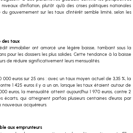
iveaux d’inflation, plutôt qu’à des crises politiques nationales
te du gouvernement sur les taux d’intérêt semble limité, selon les
e des taux
dit immobilier ont amorcé une légère baisse, tombant sous la
ns pour les dossiers les plus solides. Cette tendance à la baisse
 de réduire significativement leurs mensualités.
0 000 euros sur 25 ans : avec un taux moyen actuel de 3,35 %, la
contre 1 425 euros il y a un an, lorsque les taux étaient autour de
0 euros, la mensualité atteint aujourd’hui 1 970 euros, contre 2
écarts, qui atteignent parfois plusieurs centaines d’euros par
ux nouveaux acquéreurs.
able aux emprunteurs