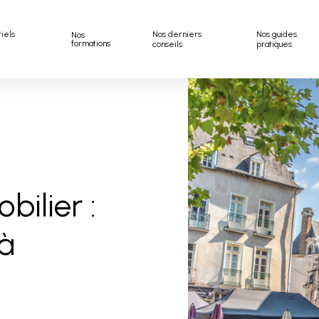
riels
Nos derniers
Nos guides
Nos
formations
conseils
pratiques
ilier :
 à