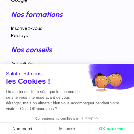
Google
Nos formations
Inscrivez-vous
Replays
Nos conseils
Actualités
Fiches pratiques
Salut c'est nous...
Interventions vidéos
les Cookies !
Nos horaires d'ouverture
On a attendu d'être sûrs que le contenu de
ce site vous intéresse avant de vous
déranger, mais on aimerait bien vous accompagner pendant votre
Lundi - vendredi : 9h00 - 19h00
visite... C'est OK pour vous ?
Consentements certifiés par
© 2023 Tous droits réservés. Créé par
Actusite.fr
-
Mentions légales
Non merci
Je choisis
OK pour moi