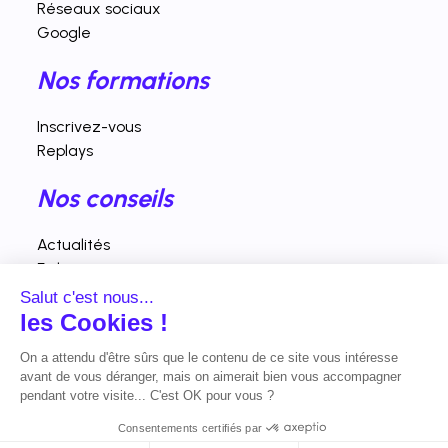
Réseaux sociaux
Google
Nos formations
Inscrivez-vous
Replays
Nos conseils
Actualités
Fiches pratiques
Salut c'est nous...
Interventions vidéos
les Cookies !
Nos horaires d'ouverture
On a attendu d'être sûrs que le contenu de
ce site vous intéresse avant de vous
déranger, mais on aimerait bien vous accompagner pendant votre
Lundi - vendredi : 9h00 - 19h00
visite... C'est OK pour vous ?
Consentements certifiés par