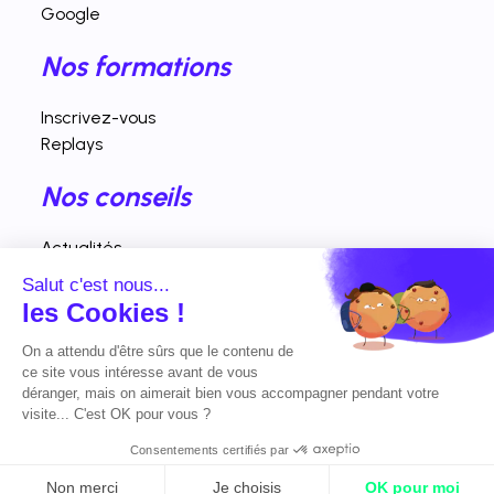
Google
Nos formations
Inscrivez-vous
Replays
Nos conseils
Actualités
Fiches pratiques
Salut c'est nous...
Interventions vidéos
les Cookies !
Nos horaires d'ouverture
On a attendu d'être sûrs que le contenu de
ce site vous intéresse avant de vous
déranger, mais on aimerait bien vous accompagner pendant votre
Lundi - vendredi : 9h00 - 19h00
visite... C'est OK pour vous ?
Consentements certifiés par
© 2023 Tous droits réservés. Créé par
Actusite.fr
-
Mentions légales
Non merci
Je choisis
OK pour moi