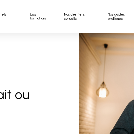
riels
Nos derniers
Nos guides
Nos
formations
conseils
pratiques
ait ou