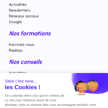
Actualités
Newsletters
Réseaux sociaux
Google
Nos formations
Inscrivez-vous
Replays
Nos conseils
Actualités
Fiches pratiques
Salut c'est nous...
Interventions vidéos
les Cookies !
Nos horaires d'ouverture
On a attendu d'être sûrs que le contenu de
ce site vous intéresse avant de vous
déranger, mais on aimerait bien vous accompagner pendant votre
Lundi - vendredi : 9h00 - 19h00